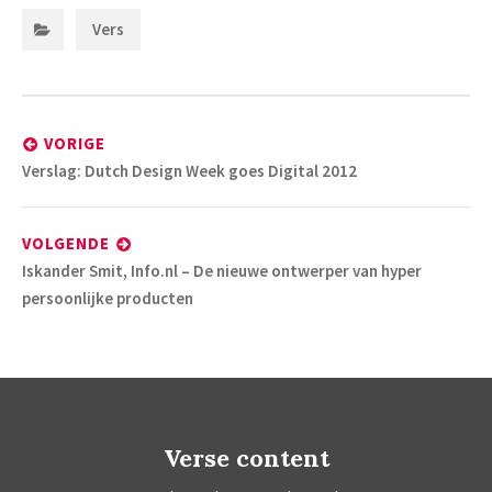
Categorieën:
Vers
Bericht
navigatie
VORIGE
Vorig
Verslag: Dutch Design Week goes Digital 2012
bericht:
VOLGENDE
Volgend
Iskander Smit, Info.nl – De nieuwe ontwerper van hyper
bericht:
persoonlijke producten
Verse content