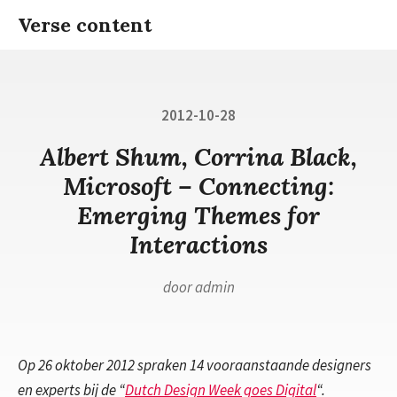
Ga
Verse content
naar
inhoud
Gepubliceerd
2012-10-28
op
Albert Shum, Corrina Black,
Microsoft – Connecting:
Emerging Themes for
Interactions
door
admin
Op 26 oktober 2012 spraken 14 vooraanstaande designers
en experts bij de “
Dutch Design Week goes Digital
“.