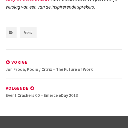
verslag van een van de inspirerende sprekers.
Categorieën:
Vers
Bericht
navigatie
VORIGE
Vorig
Jon Froda, Podio / Citrix – The Future of Work
bericht:
VOLGENDE
Volgend
Event Crashers 00 – Emerce eDay 2013
bericht: