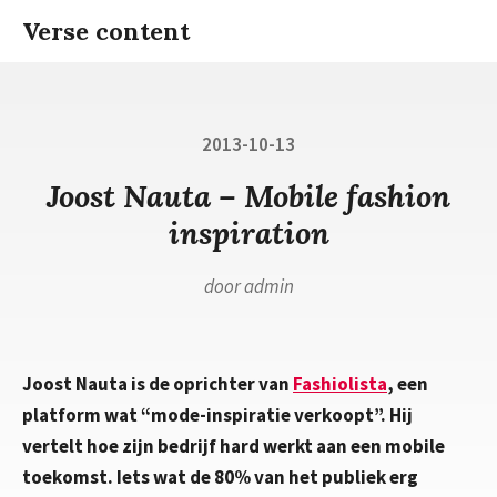
Ga
Verse content
naar
inhoud
Gepubliceerd
2013-10-13
op
Joost Nauta – Mobile fashion
inspiration
door
admin
Joost Nauta is de oprichter van
Fashiolista
, een
platform wat “mode-inspiratie verkoopt”. Hij
vertelt hoe zijn bedrijf hard werkt aan een mobile
toekomst. Iets wat de 80% van het publiek erg