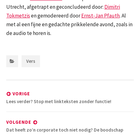
Utrecht, afgetrapt en geconcludeerd door:
Dimitri
Tokmetzis
en gemodereerd door
Ernst-Jan Pfauth
. Al
met al een fijne en gedachte prikkelende avond, zoals in
de audio te horen is.
Categorieën:
Vers
Bericht
navigatie
VORIGE
Vorig
Lees verder? Stop met linkteksten zonder functie!
bericht:
VOLGENDE
Volgend
Dat heeft zo’n corporate toch niet nodig? De boodschap
bericht: